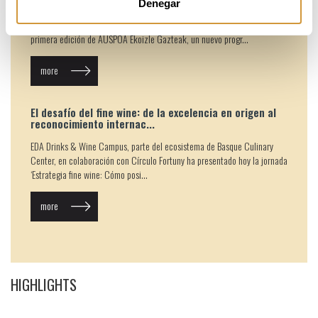
Denegar
La Diputación Foral de Gipuzkoa y Basque Culinary Center han
presentado hoy los 10 proyectos seleccionados para formar parte de la
primera edición de AUSPOA Ekoizle Gazteak, un nuevo progr...
more
El desafío del fine wine: de la excelencia en origen al
reconocimiento internac...
EDA Drinks & Wine Campus, parte del ecosistema de Basque Culinary
Center, en colaboración con Círculo Fortuny ha presentado hoy la jornada
‘Estrategia fine wine: Cómo posi...
more
HIGHLIGHTS