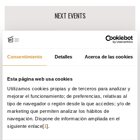
Skip
NEXT EVENTS
to
navigation
menu
15
15
2
SEPTEMBER
SEPTEMBER
2026
2026
CURSO APLICACIONES
CURSO TÉCNICAS CULINARIAS DE
MUND
Consentimiento
Detalles
Acerca de las cookies
CONTEMPORÁNEAS
VANGUARDIA
INN
Esta página web usa cookies
Training
Training
Trai
Utilizamos cookies propias y de terceros para analizar y 
mejorar el funcionamiento; de preferencias, relativas al 
tipo de navegador o región desde la que accedes; y/o de 
marketing que permiten analizar los hábitos de 
navegación. Dispone de información ampliada en el 
siguiente enlace[
1
].
LASTEST NEWS